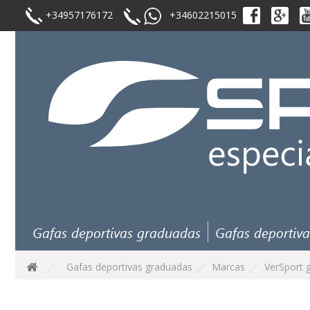
+34957176172
+34602215015
Gafas deportivas graduadas
Gafas deportiva
Gafas deportivas graduadas
Marcas
VerSport 