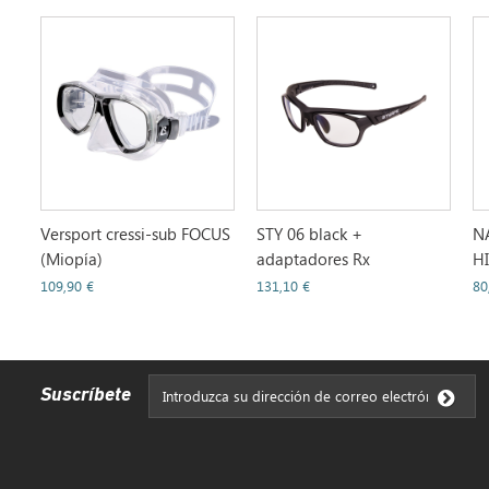
Versport cressi-sub FOCUS
STY 06 black +
N
(Miopía)
adaptadores Rx
H
109,90 €
131,10 €
80
Suscríbete