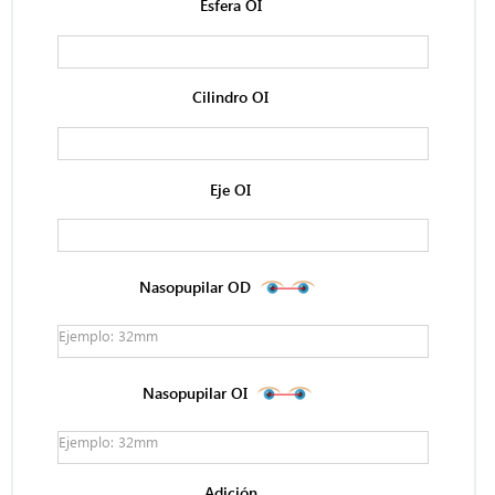
Esfera OI
Cilindro OI
Eje OI
Nasopupilar OD
Nasopupilar OI
Adición