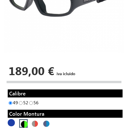
189,00 €
iva icluido
Calibre
49
52
56
Color Montura